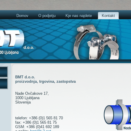
Domov
O podjetju
Kje nas najdete
Kontakt
BMT d.o.o.
proizvodnja, trgovina, zastopstva
Nade Ovčakove 17,
1000 Ljubljana
Slovenija
telefon: +386 (0)1 565 81 70
fax: +386 (0)1 565 81 75
GSM: +386 (0)41 692 189