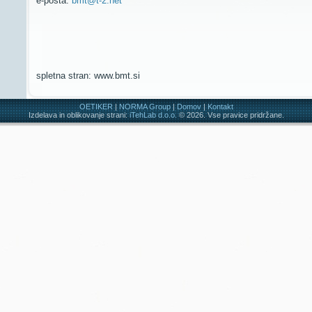
e-pošta:
bmt@t-2.net
spletna stran: www.bmt.si
OETIKER
|
NORMA Group
|
Domov
|
Kontakt
Izdelava in oblikovanje strani:
iTehLab d.o.o.
© 2026. Vse pravice pridržane.