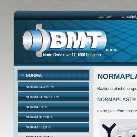
Domov
O podjet
NORMAPL
NORMA
NORMACLAMP ®
Različne plastične spo
NORMACONNECT ®
NORMAPLAST®
NORMAFIX ®
razne plastične spojke
NORMAQUICK ®
NORMAFLEX ®