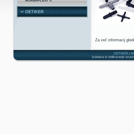
NORMAPLAST ®
OETIKER
Za več informacij gl
OETIKER
|
N
Izdelava in oblikovanje strani